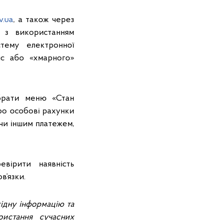
v.ua
, а також через
 з використанням
стему електронної
ис або «хмарного»
обрати меню «Стан
ро особові рахунки
чи іншим платежем,
вірити наявність
в’язки.
ідну інформацію та
ристання сучасних