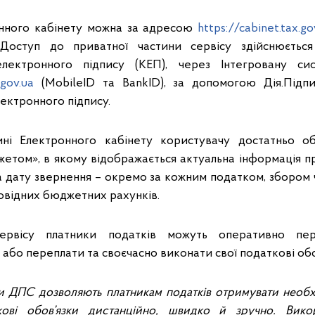
онного кабінету можна за адресою
https://cabinet.tax.go
Доступ до приватної частини сервісу здійснюється
електронного підпису (КЕП), через Інтегровану си
.gov.ua
(MobileID та BankID), за допомогою Дія.Підп
ектронного підпису.
ині Електронного кабінету користувачу достатньо 
жетом», в якому відображається актуальна інформація п
а дату звернення – окремо за кожним податком, збором 
повідних бюджетних рахунків.
рвісу платники податків можуть оперативно пере
або переплати та своєчасно виконати свої податкові обо
си ДПС дозволяють платникам податків отримувати необх
кові обов’язки дистанційно, швидко й зручно.
Вико