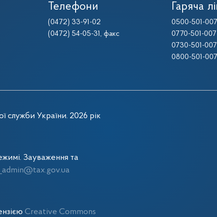
Телефони
Гаряча лі
(0472) 33-91-02
0500-501-00
(0472) 54-05-31
, факс
0770-501-007
0730-501-007
0800-501-00
ї служби України. 2026 рік
жимі. Зауваження та
admin@tax.gov.ua
цензією
Creative Commons