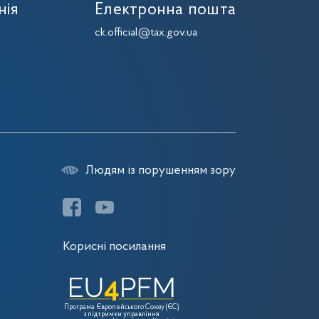
нія
Електронна пошта
7
ck.official@tax.gov.ua
7
Людям із порушенням зору
Корисні посилання
Програма Європейського Союзу (ЄС)
з підтримки управління