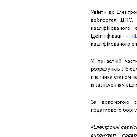
Увійти до Електр
вебпортал ДПС. 
кваліфікованого 
ідентифікації –
id
кваліфікованого ел
У приватній част
розрахунків з бюд
платника станом н
із зазначенням від
За допомогою се
податкового боргу 
«Електронні серві
виконувати подат