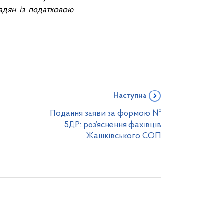
мадян із податковою
Наступна
Подання заяви за формою №
5ДР: роз’яснення фахівців
Жашківського СОП