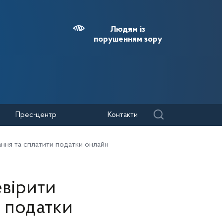
Людям із
порушенням зору
Прес-центр
Контакти
ання та сплатити податки онлайн
евірити
и податки