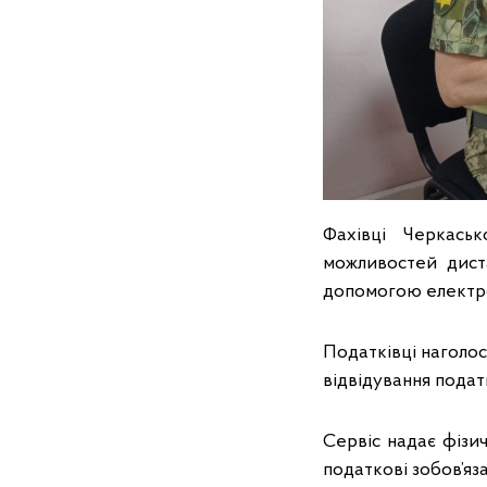
Фахівці Черкасько
можливостей диста
допомогою електро
Податківці наголос
відвідування подат
Сервіс надає фізи
податкові зобов’яза