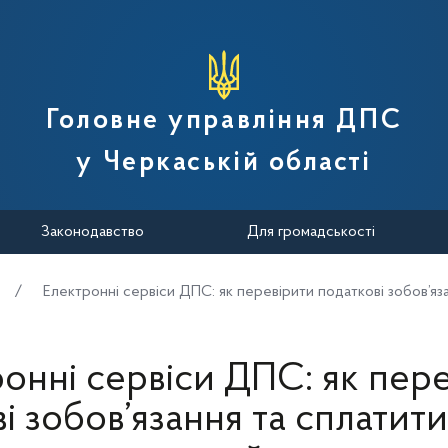
вної податкової служби України
Головне управління ДПС
у Черкаській області
Законодавство
Для громадськості
Електронні сервіси ДПС: як перевірити податкові зобов’яз
онні сервіси ДПС: як пер
і зобов’язання та сплатит