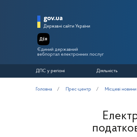
Перейти до основного вмісту
Головна сторінка Держа
gov.ua
Державні сайти України
Єдиний державний
вебпортал електронних послуг
ДПС у регіоні
Діяльність
Головна
Прес-центр
Місцеві новини
Електр
податков