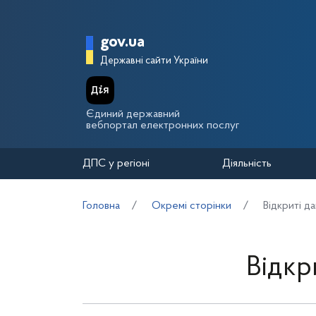
Перейти до основного вмісту
Головна сторінка Держа
gov.ua
Державні сайти України
Єдиний державний
вебпортал електронних послуг
ДПС у регіоні
Діяльність
Головна
Окремі сторінки
Відкриті да
Відкр