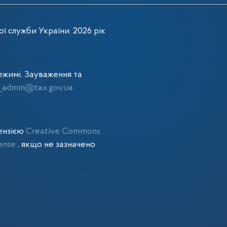
ї служби України. 2026 рік
жимі. Зауваження та
admin@tax.gov.ua
цензією
Creative Commons
cense
, якщо не зазначено