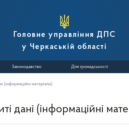
вної податкової служби України
Головне управління ДПС
у Черкаській області
Законодавство
Для громадськості
ні (інформаційні матеріали)
иті дані (інформаційні мате