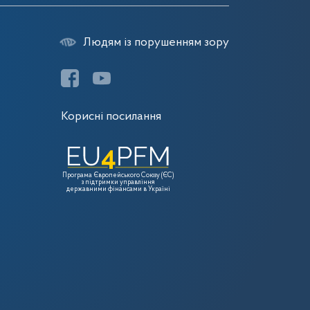
Людям із порушенням зору
Корисні посилання
Програма Європейського Союзу (ЄС)
з підтримки управління
державними фінансами в Україні