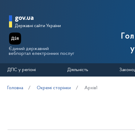
Перейти до основного вмісту
Головна сторінка Державної п
gov.ua
Державні сайти України
Го
у
Єдиний державний
вебпортал електронних послуг
ДПС у регіоні
Діяльність
Законо
Головна
Окремі сторінки
Архів1