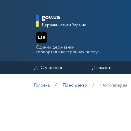
Перейти до основного вмісту
Головна сторінка Держа
gov.ua
Державні сайти України
Єдиний державний
вебпортал електронних послуг
ДПС у регіоні
Діяльність
Головна
Прес-центр
Фотогалерея