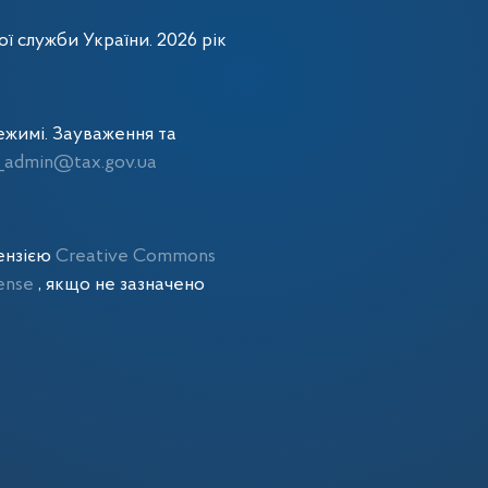
ї служби України. 2026 рік
жимі. Зауваження та
admin@tax.gov.ua
цензією
Creative Commons
cense
, якщо не зазначено