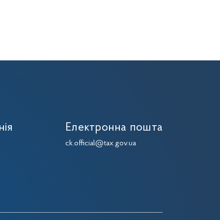
нія
Електронна пошта
7
ck.official@tax.gov.ua
7