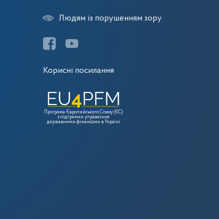
Людям із порушенням зору
Корисні посилання
Програма Європейського Союзу (ЄС)
з підтримки управління
державними фінансами в Україні