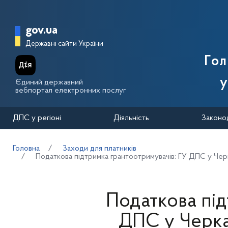
Перейти до основного вмісту
Головна сторінка Державної п
gov.ua
Державні сайти України
Го
у
Єдиний державний
вебпортал електронних послуг
ДПС у регіоні
Діяльність
Законо
Головна
Заходи для платників
Податкова підтримка грантоотримувачів: ГУ ДПС у Чер
Податкова під
ДПС у Черка