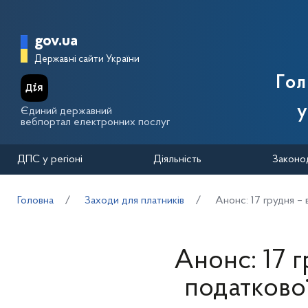
Перейти до основного вмісту
Головна сторінка Державної п
gov.ua
Державні сайти України
Го
у
Єдиний державний
вебпортал електронних послуг
ДПС у регіоні
Діяльність
Законо
Головна
Заходи для платників
Анонс: 17 грудня – 
Анонс: 17 г
податково