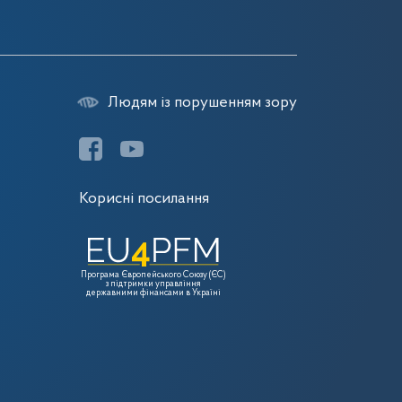
Людям із порушенням зору
Корисні посилання
Програма Європейського Союзу (ЄС)
з підтримки управління
державними фінансами в Україні