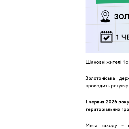
Шановні жителі Чор
Золотоніська дер
проводить регулярні
1 червня
202
6
рок
територіальних гр
Мета заходу – н