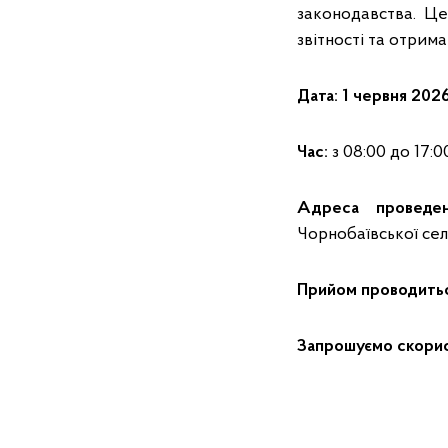
законодавства. Це
звітності та отрима
Д
ата:
1 червня
202
Час
:
з 08:00 до 17:00
Адреса проведен
Чорнобаївської сел
Прийом проводиться
Запрошуємо скорис