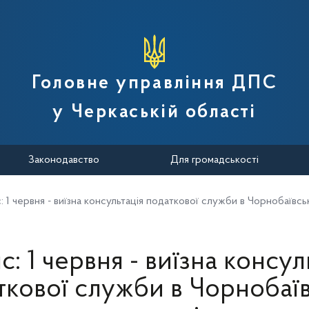
вної податкової служби України
Головне управління ДПС
у Черкаській області
Законодавство
Для громадськості
 1 червня - виїзна консультація податкової служби в Чорнобаївськ
: 1 червня - виїзна консул
ткової служби в Чорнобаїв