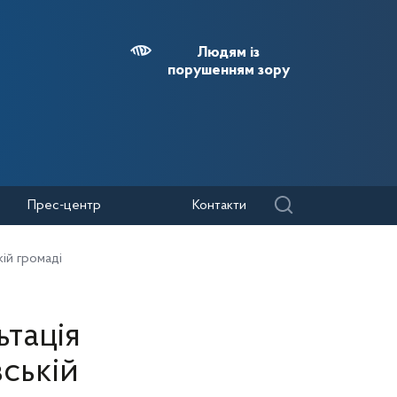
Людям із
порушенням зору
Прес-центр
Контакти
ій громаді
ьтація
ській