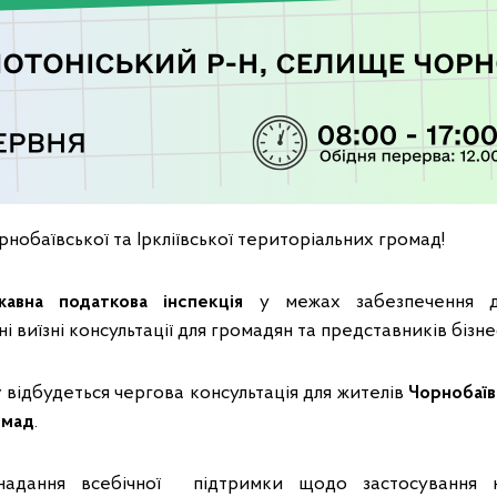
нобаївської та Іркліївської територіальних громад!
жавна податкова інспекція
у межах забезпечення до
 виїзні консультації для громадян та представників бізне
у
відбудеться чергова консультація для жителів
Чорнобаївс
омад
.
адання всебічної підтримки щодо застосування 