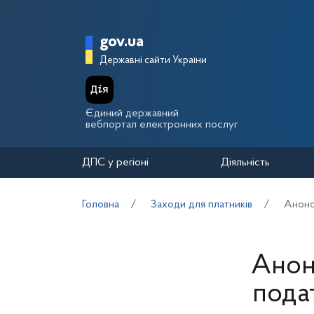
Перейти до основного вмісту
Головна сторінка Держа
gov.ua
Державні сайти України
Єдиний державний
вебпортал електронних послуг
ДПС у регіоні
Діяльність
Головна
Заходи для платників
Анонс:
Анонс
пода