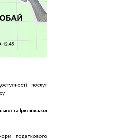
ступності послуг
су.
ької та Іркліївської
норм податкового