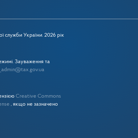
ї служби України. 2026 рік
жимі. Зауваження та
admin@tax.gov.ua
цензією
Creative Commons
cense
, якщо не зазначено