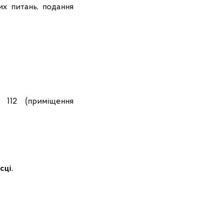
их питань, подання
 112 (приміщення
сці.