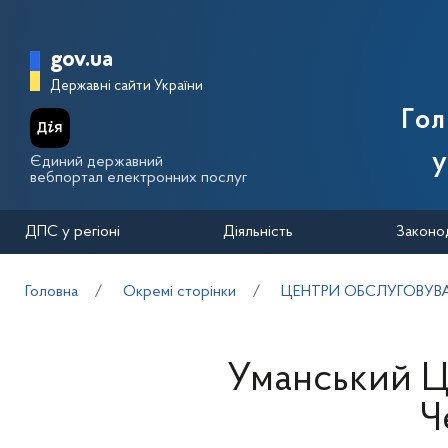
Перейти до основного вмісту
Головна сторінка Державної п
gov.ua
Державні сайти України
Го
у
Єдиний державний
вебпортал електронних послуг
ДПС у регіоні
Діяльність
Законо
Головна
Окремі сторінки
ЦЕНТРИ ОБСЛУГОВУВА
Уманський Ц
Ч