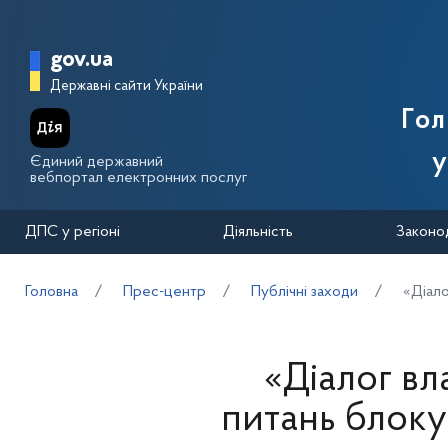
Перейти до основного вмісту
Головна сторінка Державної п
gov.ua
Державні сайти України
Го
у
Єдиний державний
вебпортал електронних послуг
ДПС у регіоні
Діяльність
Законо
Головна
Прес-центр
Публічні заходи
«Діало
«Діалог вл
питань блоку