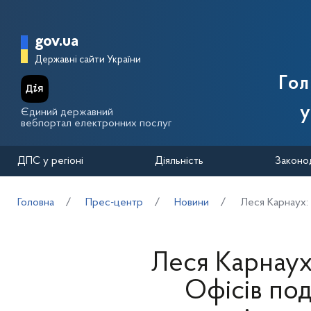
Перейти до основного вмісту
Головна сторінка Державної п
gov.ua
Державні сайти України
Го
у
Єдиний державний
вебпортал електронних послуг
ДПС у регіоні
Діяльність
Законо
Головна
Прес-центр
Новини
Леся Карнаух: 
Леся Карнаух
Офісів под