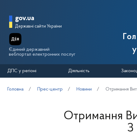
Перейти до основного вмісту
Головна сторінка Державної п
gov.ua
Державні сайти України
Го
у
Єдиний державний
вебпортал електронних послуг
ДПС у регіоні
Діяльність
Законо
Головна
Прес-центр
Новини
Отримання Вит
Отримання Ви
З