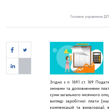
Головне управління ДП
Згідно з п. 169.1 ст. 169 Под
змінами та доповненнями пла
суми загального місячного оп
вигляді заробітної плати (і
компенсацій та винагород),