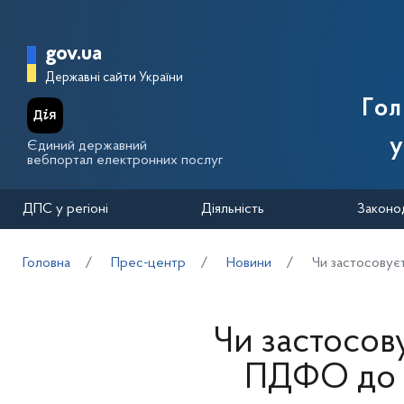
Перейти до основного вмісту
Головна сторінка Державної п
gov.ua
Державні сайти України
Го
у
Єдиний державний
вебпортал електронних послуг
ДПС у регіоні
Діяльність
Законо
Головна
Прес-центр
Новини
Чи застосовуєт
Чи застосов
ПДФО до з