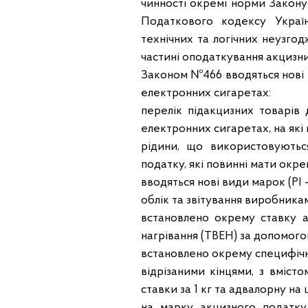
чинності окремі норми Закону
Податкового кодексу Україн
технічних та логічних неузго
частині оподаткування акцизн
Законом №466 вводяться нові 
електронних сигаретах:
перелік підакцизних товарів
електронних сигаретах, на які 
рідини, що використовуютьс
податку, які повинні мати окре
вводяться нові види марок (РІ -
облік та звітування виробника
встановлено окрему ставку 
нагрівання (ТВЕН) за допомогою
встановлено окрему специфічн
відрізаними кінцями, з вміст
ставки за 1 кг та адвалорну на
на марку акцизного податку