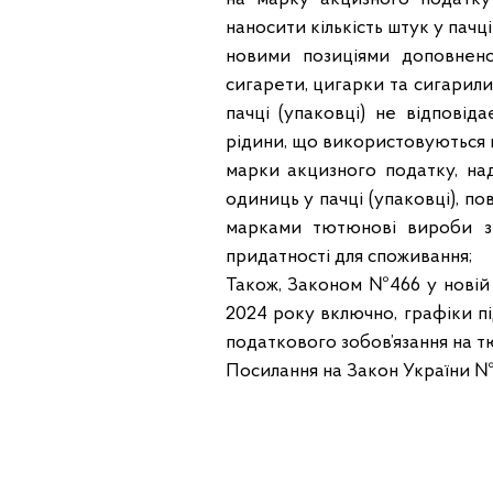
наносити кількість штук у пачці
новими позиціями доповнено
сигарети, цигарки та сигарили,
пачці (упаковці) не відповід
рідини, що використовуються в
марки акцизного податку, над
одиниць у пачці (упаковці), по
марками тютюнові вироби зн
придатності для споживання;
Також, Законом №466 у новій р
2024 року включно, графіки п
податкового зобов’язання на 
Посилання на Закон України №4