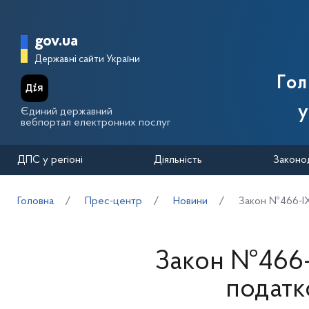
Перейти до основного вмісту
Головна сторінка Державної п
gov.ua
Державні сайти України
Го
у
Єдиний державний
вебпортал електронних послуг
ДПС у регіоні
Діяльність
Законо
Головна
Прес-центр
Новини
Закон №466-ІХ
Закон №466-
податк