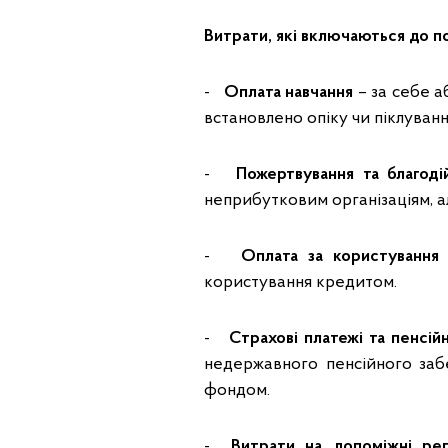
Витрати, які включаються до п
-
Оплата навчання
– за себе а
встановлено опіку чи піклуванн
-
Пожертвування та благоді
неприбутковим організаціям, ал
-
Оплата за користування
користування кредитом.
-
Страхові платежі та пенсій
недержавного пенсійного заб
фондом.
-
Витрати на допоміжні реп