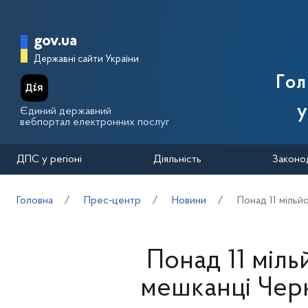
Перейти до основного вмісту
Головна сторінка Державної п
gov.ua
Державні сайти України
Го
у
Єдиний державний
вебпортал електронних послуг
ДПС у регіоні
Діяльність
Законо
Головна
Прес-центр
Новини
Понад 11 міль
Понад 11 міль
мешканці Чер