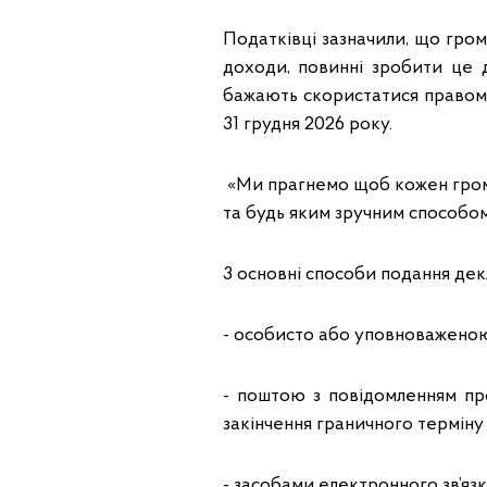
Податківці зазначили, що гром
доходи, повинні зробити це д
бажають скористатися правом
31 грудня 2026 року.
«Ми прагнемо щоб кожен гром
та будь яким зручним способом
3 основні способи подання декл
- особисто або уповноважено
- поштою з повідомленням про
закінчення граничного терміну
- засобами електронного зв’язк