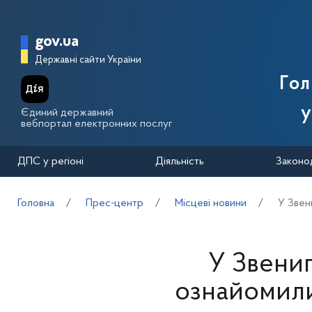
Перейти до основного вмісту
Головна сторінка Державної п
gov.ua
Державні сайти України
Го
у
Єдиний державний
вебпортал електронних послуг
ДПС у регіоні
Діяльність
Законо
Головна
Прес-центр
Місцеві новини
У Звен
У Звени
ознайомили