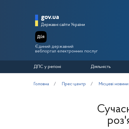
Перейти до основного вмісту
Головна сторінка Держа
gov.ua
Державні сайти України
Єдиний державний
вебпортал електронних послуг
ДПС у регіоні
Діяльність
Головна
Прес-центр
Місцеві новини
Сучасн
роз'