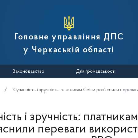
вної податкової служби України
Головне управління ДПС
у Черкаській області
Законодавство
Для громадськості
Сучасність і зручність: платникам Сміли роз'яснили перев
ість і зручність: платника
яснили переваги викорис