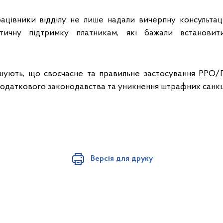
працівники відділу не лише надали вичерпну консультац
ктичну підтримку платникам, які бажали встановит
ошують, що своєчасне та правильне застосування РРО
одаткового законодавства та уникнення штрафних санкц
Версія для друку