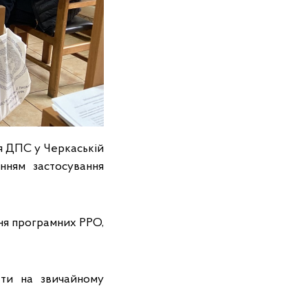
ня ДПС у Черкаській
нням застосування
ння програмних РРО,
ати на звичайному