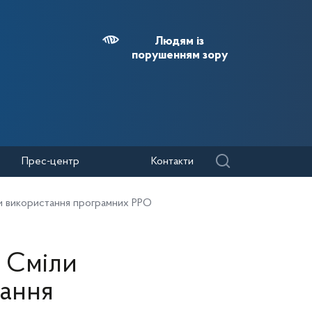
Людям із
порушенням зору
Прес-центр
Контакти
аги використання програмних РРО
м Сміли
тання