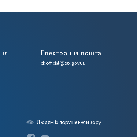
нія
Електронна пошта
7
ck.official@tax.gov.ua
7
Людям із порушенням зору