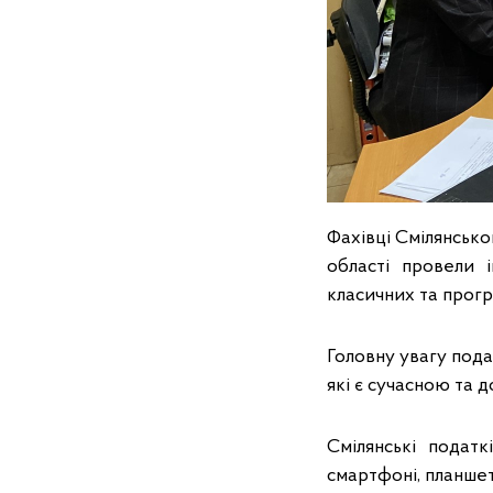
Фахівці Смілянсько
області провели 
класичних та прог
Головну увагу пода
які є сучасною та
Смілянські подат
смартфоні, планшет