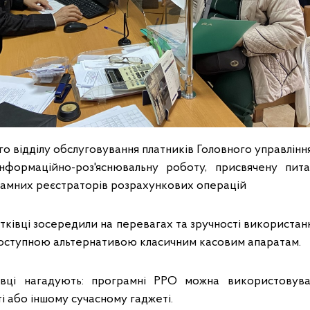
го відділу обслуговування платників Головного управлін
інформаційно-роз'яснювальну роботу, присвячену пита
рамних реєстраторів розрахункових операцій
тківці зосередили на перевагах та зручності використа
 доступною альтернативою класичним касовим апаратам.
ківці нагадують: програмні РРО можна використовув
і або іншому сучасному гаджеті.