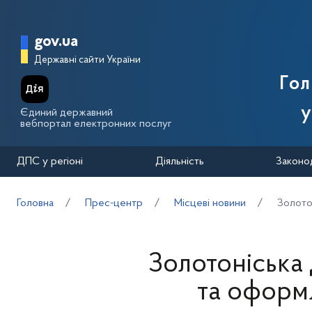
Перейти до основного вмісту
Головна сторінка Державної п
gov.ua
Державні сайти України
Го
у
Єдиний державний
вебпортал електронних послуг
ДПС у регіоні
Діяльність
Законо
Головна
Прес-центр
Місцеві новини
Золото
Золотоніська
та оформ