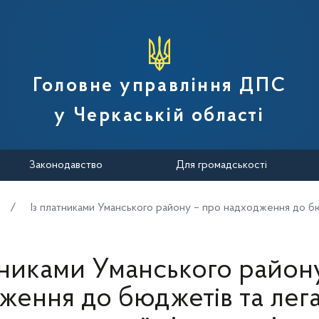
вної податкової служби України
Головне управління ДПС
у Черкаській області
Законодавство
Для громадськості
Із платниками Уманського району – про надходження до бюд
тниками Уманського район
ження до бюджетів та лега