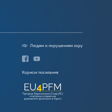
7
Людям із порушенням зору
Корисні посилання
Програма Європейського Союзу (ЄС)
з підтримки управління
державними фінансами в Україні