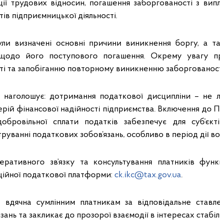
ії трудових відносин, погашення заборгованості з випл
тів підприємницької діяльності.
ули визначені основні причини виникнення боргу, а 
щодо його поступового погашення. Окрему увагу п
ті та запобіганню повторному виникненню заборгованост
 наголошує: дотримання податкової дисципліни – не 
терій фінансової надійності підприємства. Включення до П
обровільної сплати податків забезпечує для суб’єкт
труванні податкових зобов’язань, особливо в період дії во
еративного зв’язку та консультування платників функ
ційної податкової платформи:
ck.ikc@tax.gov.ua
.
 вдячна сумлінним платникам за відповідальне ставл
зань та закликає до прозорої взаємодії в інтересах стабі