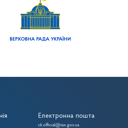
ВЕРХОВНА РАДА УКРАЇНИ
нія
Електронна пошта
7
ck.official@tax.gov.ua