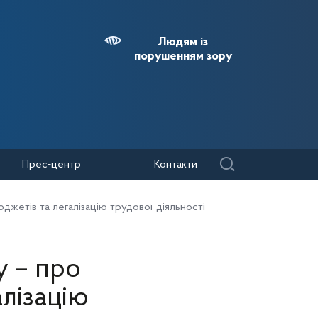
Людям із
порушенням зору
Прес-центр
Контакти
жетів та легалізацію трудової діяльності
у – про
лізацію