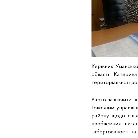
Керівник Умансько
області Катерин
територіальної гр
Варто зазначити, 
Головним управлін
району щодо спів
проблемних питан
заборгованості т