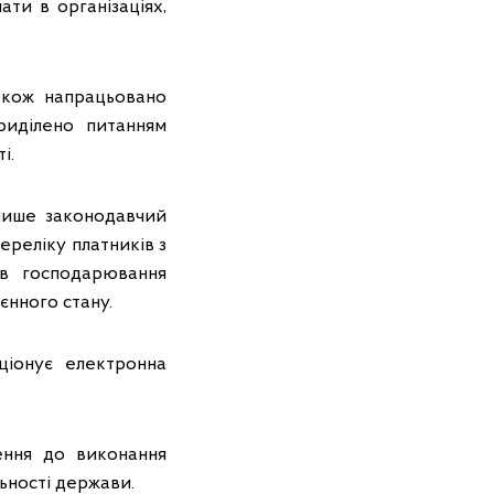
ати в організаціях,
також напрацьовано
риділено питанням
і.
лише законодавчий
ереліку платників з
ів господарювання
єнного стану.
ціонує електронна
ення до виконання
льності держави.