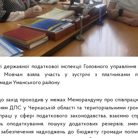
ї державної податкової інспекції Головного управлінн
а Мовчан взяла участь у зустрічі з платниками по
омади Уманського району.
що захід проходив у межах Меморандуму про співпрац
ням ДПС у Черкаській області та територіальними гр
праці у сфері податкового законодавства, взаємно с
ь оподаткування, пошуку додаткових резервів, зме
а забезпечення надходжень до бюджету громади поглиб