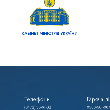
КАБІНЕТ МІНІСТРІВ УКРАЇНИ
Телефони
Гаряча лі
(0472) 33-91-02
0500-501-00