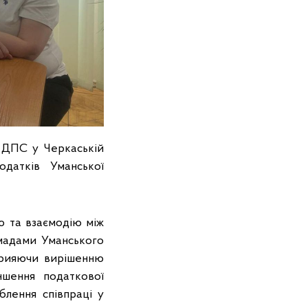
я ДПС у Черкаській
датків Уманської
ю та взаємодію між
омадами Уманського
прияючи вирішенню
ншення податкової
лення співпраці у