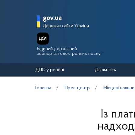
Перейти до основного вмісту
Головна сторінка Держа
gov.ua
Державні сайти України
Єдиний державний
вебпортал електронних послуг
ДПС у регіоні
Діяльність
Головна
Прес-центр
Місцеві новини
Із пла
надход