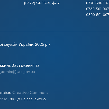
(0472) 54-05-31
, факс
0770-501-007
0730-501-007
0800-501-00
ї служби України. 2026 рік
жимі. Зауваження та
admin@tax.gov.ua
цензією
Creative Commons
cense
, якщо не зазначено