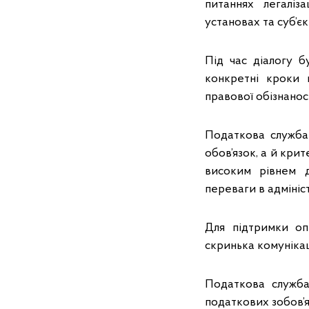
питаннях легалізац
установах та суб’єк
Під час діалогу б
конкретні кроки 
правової обізнанос
Податкова служба
обов’язок, а й кри
високим рівнем д
переваги в адмініс
Для підтримки оп
скринька комуніка
Податкова служба
податкових зобов’я