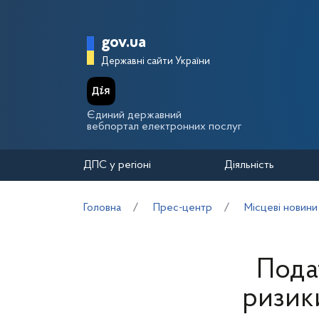
Перейти до основного вмісту
Головна сторінка Держа
gov.ua
Державні сайти України
Єдиний державний
вебпортал електронних послуг
ДПС у регіоні
Діяльність
Головна
Прес-центр
Місцеві новини
Пода
ризик