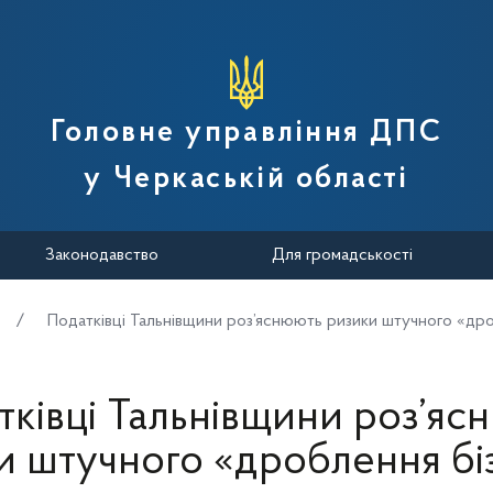
вної податкової служби України
Головне управління ДПС
у Черкаській області
Законодавство
Для громадськості
Податківці Тальнівщини роз’яснюють ризики штучного «др
тківці Тальнівщини роз’яс
и штучного «дроблення бі