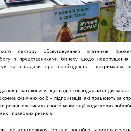
ського сектору обслуговування платників прове
оботу з представниками бізнесу щодо недопущення
есу» та нагадали про необхідність дотримання в
одатківці наголосили, що поділ господарської діяльності 
окрема фізичних осіб – підприємців, які працюють за 
е розцінюватися як спосіб мінімізації податкових зобов’
вих і правових ризиків.
ли, що контролюючі органи постійно вдосконалюють 