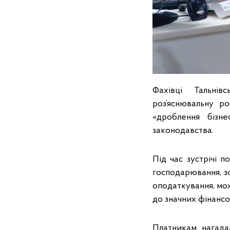
Фахівці Тальнів
роз’яснювальну р
«дроблення бізн
законодавства.
Під час зустрічі п
господарювання, з
оподаткування, мож
до значних фінансо
Платникам нагада