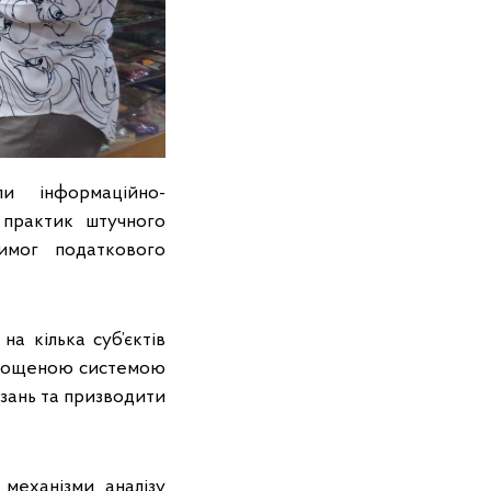
ли інформаційно-
 практик штучного
имог податкового
на кілька суб’єктів
спрощеною системою
язань та призводити
механізми аналізу