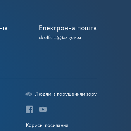
нія
Електронна пошта
7
ck.official@tax.gov.ua
7
Людям із порушенням зору
Корисні посилання