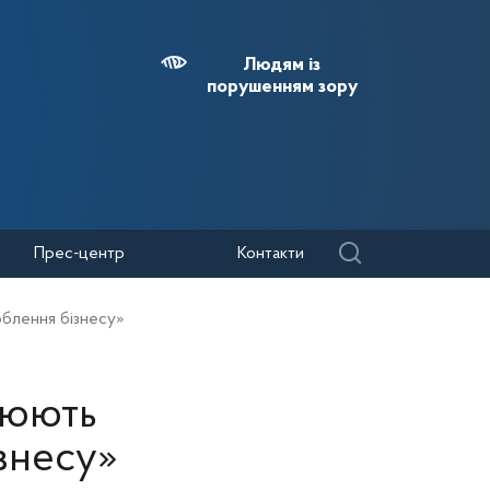
Людям із
порушенням зору
Прес-центр
Контакти
облення бізнесу»
нюють
знесу»