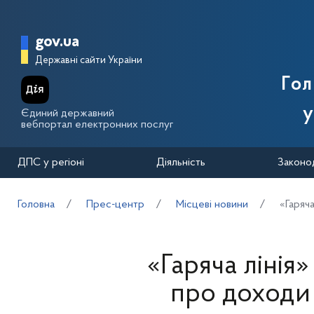
Перейти до основного вмісту
Головна сторінка Державної п
gov.ua
Державні сайти України
Го
у
Єдиний державний
вебпортал електронних послуг
ДПС у регіоні
Діяльність
Законо
Головна
Прес-центр
Місцеві новини
«Гаряча
«Гаряча лінія»
про доходи