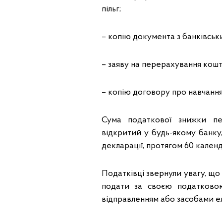
пільг;
– копію документа з банківськ
– заяву на перерахування кошт
– копію договору про навчання 
Сума податкової знижки пе
відкритий у будь-якому банку
декларації, протягом 60 кален
Податківці звернули увагу, щ
подати за своєю податково
відправленням або засобами ел