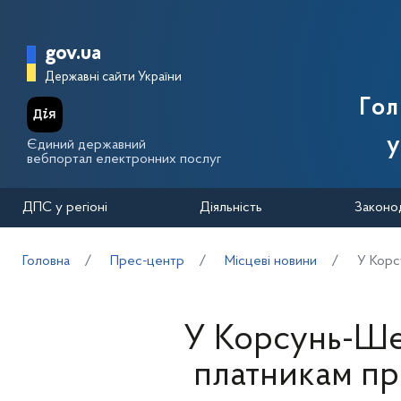
Перейти до основного вмісту
Головна сторінка Державної п
gov.ua
Державні сайти України
Го
у
Єдиний державний
вебпортал електронних послуг
ДПС у регіоні
Діяльність
Законо
Головна
Прес-центр
Місцеві новини
У Корс
У Корсунь-Ше
платникам пр