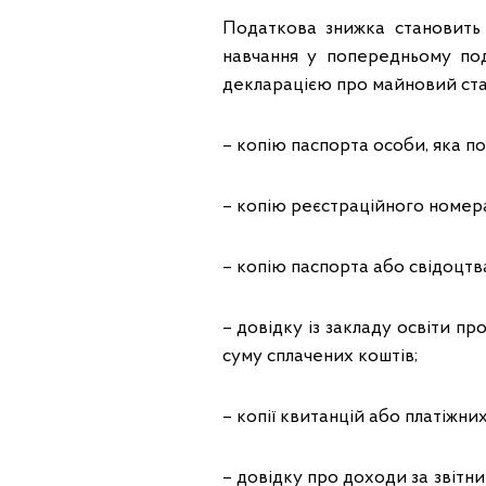
Податкова знижка становить 
навчання у попередньому по
декларацією про майновий стан
– копію паспорта особи, яка п
– копію реєстраційного номера
– копію паспорта або свідоцтв
– довідку із закладу освіти про
суму сплачених коштів;
– копії квитанцій або платіжни
– довідку про доходи за звітн