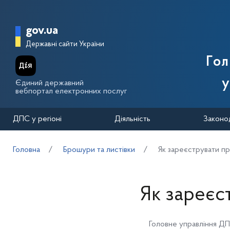
Перейти до основного вмісту
Головна сторінка Державної п
gov.ua
Державні сайти України
Го
у
Єдиний державний
вебпортал електронних послуг
ДПС у регіоні
Діяльність
Законо
Головна
Брошури та листівки
Як зареєструвати п
Як зареєс
Головне управління ДП