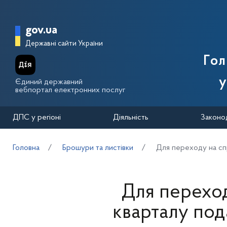
Перейти до основного вмісту
Головна сторінка Державної п
gov.ua
Державні сайти України
Го
у
Єдиний державний
вебпортал електронних послуг
ДПС у регіоні
Діяльність
Законо
Головна
Брошури та листівки
Для переходу на спр
Для переход
кварталу под