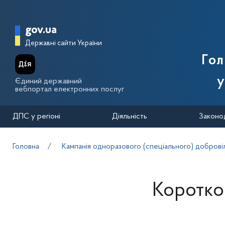
Перейти до основного вмісту
Головна сторінка Державної п
gov.ua
Державні сайти України
Го
у
Єдиний державний
вебпортал електронних послуг
ДПС у регіоні
Діяльність
Законо
Головна
Кампанія одноразового (спеціального) добровіл
Коротко