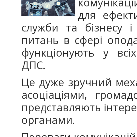
комунікац
для ефекти
служби та бізнесу 
питань в сфері опод
функціонують у всі
ДПС.
Це дуже зручний меха
асоціаціями, громад
представляють інтере
органами.
Переваги комунікаці