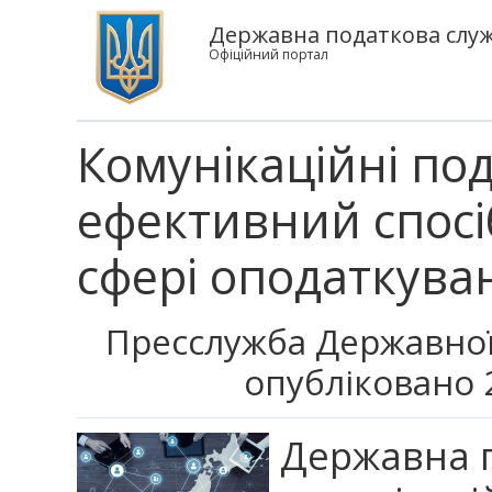
Державна податкова служб
Офіційний портал
Комунікаційні по
ефективний спосі
сфері оподаткува
Пресслужба Державної
опубліковано 2
Державна п