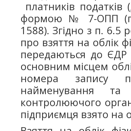
платників податків (
формою № 7-ОПП (п.
1588). Згідно з п. 6.5
про взяття на облік ф
передаються до ЄДР 
основним місцем облі
номера запису п
найменування та і
контролюючого органу
підприємця взято на о
Взяття на облік фіз