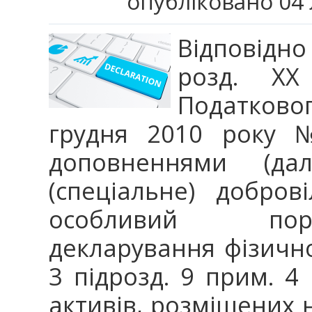
опубліковано 04 
Відповідно
розд. XX
Податковог
грудня 2010 року №
доповненнями (да
(спеціальне) добро
особливий пор
декларування фізичн
3 підрозд. 9 прим. 4
активів, розміщених н