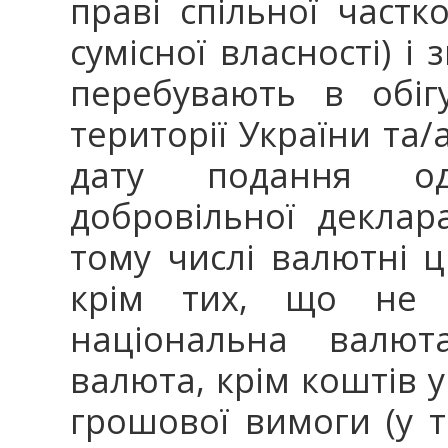
праві спільної частк
сумісної власності) і 
перебувають в обіг
території України та/
дату подання одно
добровільної деклара
тому числі валютні ці
крім тих, що не р
національна валют
валюта, крім коштів у
грошової вимоги (у т