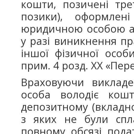
кошти, позичені тр
позики), оформлен
юридичною особою аб
у разі виникнення п
іншої фізичної особи
прим. 4 розд. XX «Пер
Враховуючи викладе
особа володіє кошт
депозитному (вкладно
з яких не були спл
повному обсязі пода