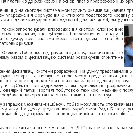
ня платників до ризикових на основі листів правоохоронних орга
чив, що на сьогодні система моніторингу ризиків зацікавила пр
анізм упередження формування фіктивного податкового кредиту 
гами, під час яких українські податківці ділилися досвідом функц
, також запропонували впровадження системи електронних
ткових накладних, що фіксують і переміщення товару, і
На їх думку, така система може стати одним із способів
аткових ризиків.
Олексій Любченко підтримав ініціативу, зазначивши, що
зму разом з фіскалізацією системи розрахунків сприятиме
ння фіскалізації системи розрахунків. На думку представників 
і групи товарів та послуг. У свою чергу представники ДПС 
 поступове впровадження нових правил проведення розрахунков
ть суб’єкти господарювання, які здійснюють розрахунки у
ювелірній галузі, торгівлі побутовою технікою, медичних послу
передбачено використання РРО ФОПами ІІ, ІІІ та ІV груп.
року запрацює механізм «кешбеку», тобто можливість споживачам 
ному чеку. На думку представників Української Ради Бізнесу, 
родавців до дотримання касової дисципліни , а споживачів – 
аявність фіскального чеку в системі ДПС платники вже зараз 
кий функціонує в Електронному кабінеті.