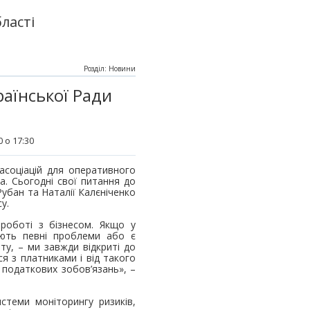
ласті
Розділ: Новини
раїнської Ради
 о 17:30
асоціацій для оперативного
а. Сьогодні свої питання до
убан та Наталії Калєніченко
у.
 роботі з бізнесом. Якщо у
ають певні проблеми або є
ту, – ми завжди відкриті до
ся з платниками і від такого
 податкових зобов’язань», –
стеми моніторингу ризиків,