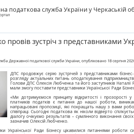
а податкова служба України у Черкаській об
ортал
о провів зустріч з представниками Ук
жба Державної податкової служби України
, опубліковано 18 серпня 2020
ДПС продовжує серію зустрічей з представниками бізнес-
розгляду актуальних питань оподаткування підприємництв
Голови ДПС Олексія Любченка та його заступників Наталії Р
мали змогу поставити представники Української Ради Бізнес
«Ми дотримуємося принципу відкритості і прозорості у
платників податків є питання до нашої роботи, виник
напрацьовані пропозиції, які покращать нашу з вами робо
співпраці. Сьогодні податкова як ніколи відверто спілкуєть
діалогу очікуємо результатів – сумлінного виконання своїх
зазначив Олексій Любченко.
ники Української Ради Бізнесу цікавилися питаннями роботи си