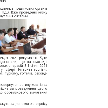
нів.
ацівників податкових органів
з ПДВ. Вже проведено низку
іонування системи.
УРБ, з 2021 року мають бути
відзначили, що на сьогодні
их операцій. З 1 січня 2021
 сфері Інтернет-торгівлі,
г, туризму, готелів, секонд-
повернути частину коштів за
успішне запровадження цього
до обов’язкового вимагання
можуть за допомогою сервісу