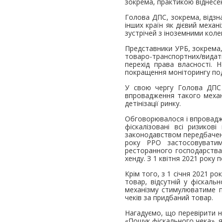
зокрема, практикою віднесен
Голова ДПС, зокрема, відзна
інших країн як дієвий мех
зустрічей з іноземними коле
Представники УРБ, зокрема
товаро-транспортних/вида
перехід права власності. 
покращення моніторингу под
У свою чергу Голова ДПС 
впровадження такого механі
детінізації ринку.
Обговорювалося і впровадже
фіскалізовані всі ризиков
законодавством передбачено
року РРО застосовуватиму
ресторанного господарства, 
хенду. З 1 квітня 2021 року 
Крім того, з 1 січня 2021 
товар, відсутній у фіскаль
механізму стимулюватиме п
чеків за придбаний товар.
Нагадуємо, що перевірити н
«Пошук фіскального чека», я