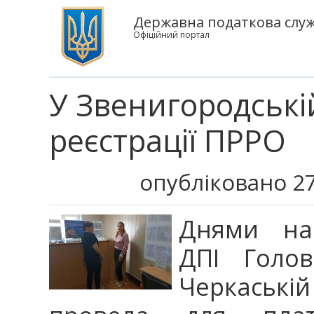
Державна податкова служб
Офіційний портал
У Звенигородські
реєстрації ПРРО
опубліковано 27
Днями нач
ДПІ Голо
Черкаські