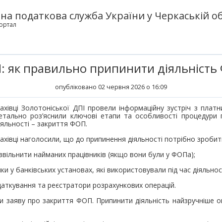
а податкова служба України у Черкаській об
ортал
І: як правильно припинити діяльність
опубліковано 02 червня 2026 о 16:09
ахівці Золотоніської ДПІ провели інформаційну зустріч з платни
етально роз’яснили ключові етапи та особливості процедури 
іяльності – закриття ФОП.
ахівці наголосили, що до припинення діяльності потрібно зробити
 звільнити найманих працівників (якщо вони були у ФОПа);
ки у банківських установах, які використовували під час діяльнос
одаткування та реєстратори розрахункових операцій.
и заяву про закриття ФОП. Припинити діяльність найзручніше 