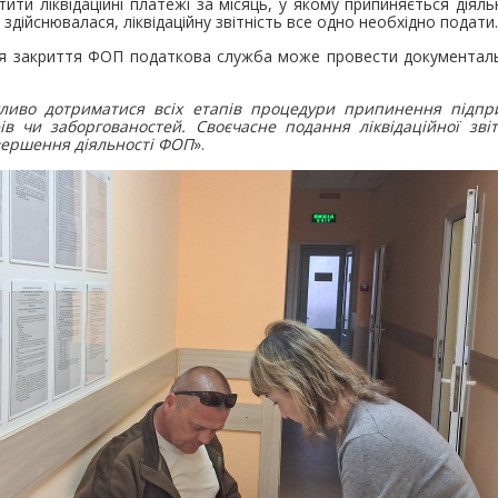
ти ліквідаційні платежі за місяць, у якому припиняється діяльн
е здійснювалася, ліквідаційну звітність все одно необхідно подати.
сля закриття ФОП податкова служба може провести документальн
ливо дотриматися всіх етапів процедури припинення підпри
 чи заборгованостей. Своєчасне подання ліквідаційної звіт
вершення діяльності ФОП
».