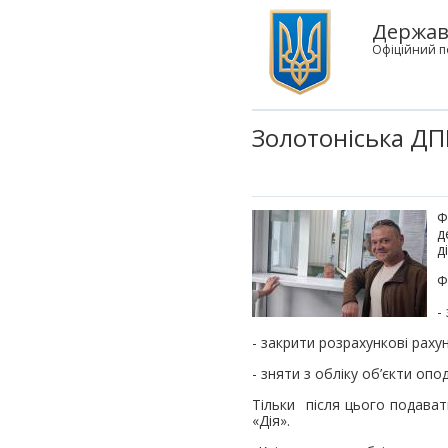
Державн
Офіційний п
Золотоніська ДП
Ф
д
д
Ф
-
- закрити розрахункові рахун
- зняти з обліку об’єкти оп
Тільки після цього подават
«Дія».