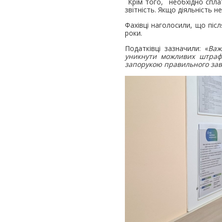
Крім того, необхідно сплати
звітність. Якщо діяльність н
Фахівці наголосили, що пі
роки.
Податківці зазначили: «
Важ
уникнути можливих штрафів
запорукою правильного за