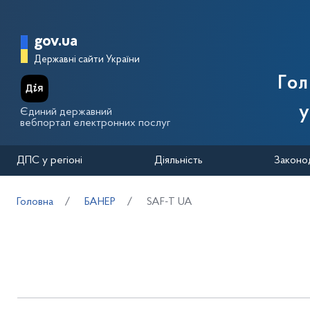
Перейти до основного вмісту
Головна сторінка Державної п
gov.ua
Державні сайти України
Го
у
Єдиний державний
вебпортал електронних послуг
ДПС у регіоні
Діяльність
Законо
Головна
БАНЕР
SAF-T UA